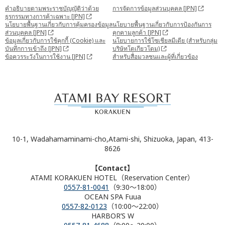
คำอธิบายตามพระราชบัญญัติว่าด้วย
การจัดการข้อมูลส่วนบุคคล [JPN]
ธุรกรรมทางการค้าเฉพาะ [JPN]
นโยบายพื้นฐานเกี่ยวกับการคุ้มครองข้อมูล
นโยบายพื้นฐานเกี่ยวกับการป้องกันการ
ส่วนบุคคล [JPN]
คุกคามลูกค้า [JPN]
ข้อมูลเกี่ยวกับการใช้คุกกี้ (Cookie) และ
นโยบายการใช้โซเชียลมีเดีย (สำหรับกลุ่ม
บันทึกการเข้าถึง [JPN]
บริษัทโตเกียวโดม)
ข้อควรระวังในการใช้งาน [JPN]
สำหรับสื่อมวลชนและผู้ที่เกี่ยวข้อง
10-1, Wadahamaminami-cho,Atami-shi, Shizuoka, Japan, 413-
8626
【Contact】
ATAMI KORAKUEN HOTEL（Reservation Center）
0557-81-0041
（9:30～18:00）
OCEAN SPA Fuua
0557-82-0123
（10:00～22:00）
HARBOR’S W