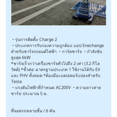
・รุ่นการติดตั้ง: Charge 2
・ประเภทการรับรองความถูกต้อง: แอป Enechange
สำหรับชาร์จรถยนต์ไฟฟ้า ・การ์ดชาร์จ ・กำลังขับ
สูงสุด 6kW
*ชาร์จเร็วกว่าเครื่องชาร์จทั่วไปถึง 2 เท่า (3.2 กิโล
วัตต์) *ขั้วต่อ: มาตรฐานประเภท 1 ใช้งานได้กับ EV
และ PHV ทั้งหมด *ต้องมีอะแดปเตอร์แปลงสำหรับ
Tesla
・แรงดันไฟฟ้าที่กำหนด: AC200V ・ความยาวสาย
ชาร์จ: ประมาณ 5 ม.
ที่จอดรถหลายชั้น / 6 คัน