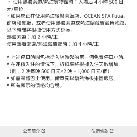
・ 使用熱海索道/熱海寶物館時：入場后 4 小時 500 日
元/單位
* 如果您正在使用熱海後樂園飯店、OCEAN SPA Fuua、
商店和餐廳，或者使用熱海索道或熱海隱藏寶藏博物館，
以下時間將根據使用方式延長。
熱海索道：加 2 小時/車
使用熱海索道/熱海藏寶館時：加 4 小時/車
* 上述停車時間包括從入場時起的第一個免費停車小時。
* 在連續入住的情況下，折扣率將根據入住天數增加。
（例：2 晚每晚 500 日元×2 晚 = 1,000 日元/個）
* 如需團體巴士使用，請單獨聯繫熱海後樂園飯店。
* 所有顯示的價格均含稅。
公司簡介
住宿條款