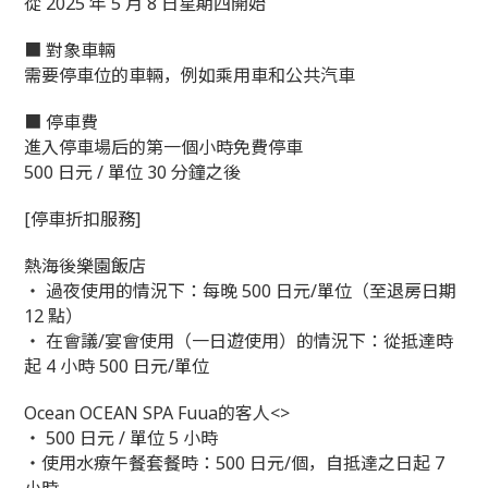
從 2025 年 5 月 8 日星期四開始
■ 對象車輛
需要停車位的車輛，例如乘用車和公共汽車
■ 停車費
進入停車場后的第一個小時免費停車
500 日元 / 單位 30 分鐘之後
[停車折扣服務]
熱海後樂園飯店
・ 過夜使用的情況下：每晚 500 日元/單位（至退房日期
12 點）
・ 在會議/宴會使用（一日遊使用）的情況下：從抵達時
起 4 小時 500 日元/單位
Ocean OCEAN SPA Fuua的客人<>
・ 500 日元 / 單位 5 小時
・使用水療午餐套餐時：500 日元/個，自抵達之日起 7