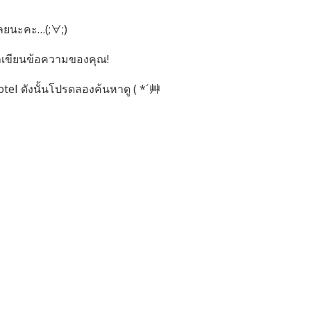
 เลยนะคะ…(;∀;)
มาเขียนข้อความของคุณ!
el ดังนั้นโปรดลองค้นหาดู ( *´艸