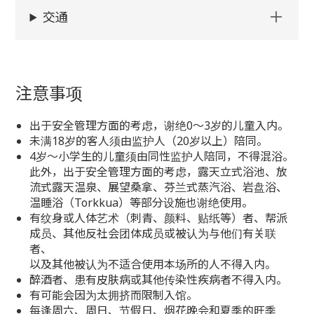
交通
注意事项
出于安全管理方面的考虑，谢绝0～3岁的儿童入内。
未满18岁的客人须由监护人（20岁以上）陪同。
4岁～小学生的儿童须由同性监护人陪同，不得混浴。
此外，出于安全管理方面的考虑，露天立式浴池、放
流式露天温泉、展望桑拿、芬兰式蒸汽浴、岩盘浴、
温睡浴（Torkkua）等部分设施也谢绝使用。
有纹身或人体艺术（刺青、颜料、贴纸等）者、帮派
成员、其他反社会团体成员或被认为与他们有关联
者、
以及其他被认为不适合使用本场所的人不得入内。
醉酒者、患有皮肤病或其他传染性疾病者不得入内。
有可能会因为太拥挤而限制入馆。
每逢周六、周日、节假日、烟花晚会和夏季的旺季