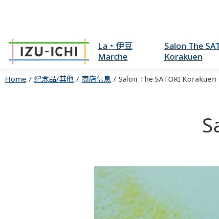
La・伊豆
Salon The SA
Marche
Korakuen
Home
纪念品/其他
商店信息
Salon The SATORI Korakuen
S