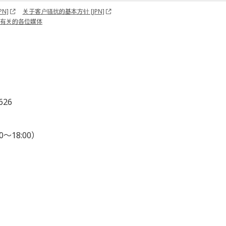
N]
关于客户骚扰的基本方针 [JPN]
有关的各位媒体
626
0～18:00）