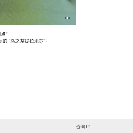
甜点”。
 独创的 “乌之茶提拉米苏”。
咨询