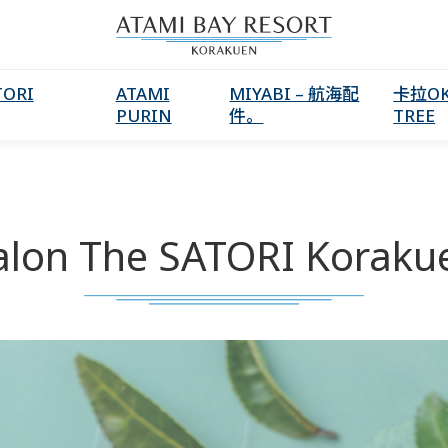
TORI
ATAMI
MIYABI – 航海配
卡拉OK
PURIN
件。
TREE
alon The SATORI Koraku