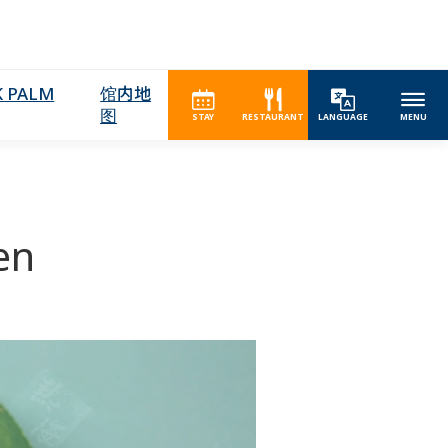
 PALM
馆内地
图
STAY
RESTAURANT
LANGUAGE
MENU
en