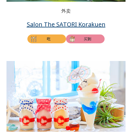
外卖
Salon The SATORI Korakuen
吃
买到