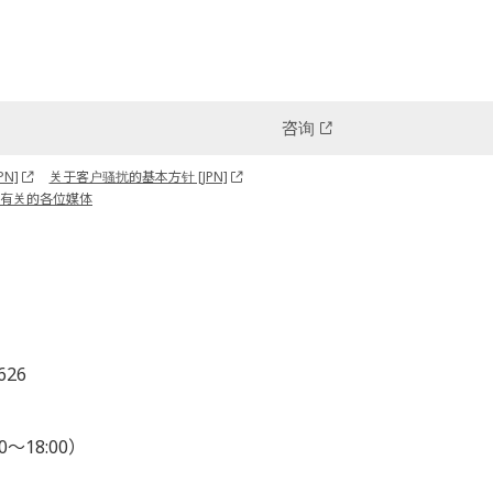
咨询
N]
关于客户骚扰的基本方针 [JPN]
有关的各位媒体
626
0～18:00）